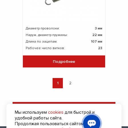
Диаметр проволоки:
3 мм
Наруж. диаметр пружины:
22 мм
Длина по зацепам:
107 мм
Рабочее число витков:
23
Подробнее
1
2
Оставить заявку
Мы используем
cookies
для быстрой и
на подбор пружин
удобной работы сайта.
Продолжая пользоваться сайтом, вы